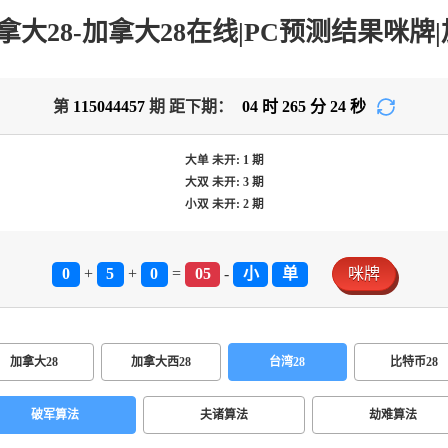
第
115044457
期 距下期：
04
时
265
分
24
秒
大单
未开:
1
期
大双
未开:
3
期
小双
未开:
2
期
0
+
5
+
0
=
05
-
小
单
咪牌
加拿大28
加拿大西28
台湾28
比特币28
破军算法
夫诸算法
劫难算法