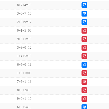
8+7+4=19
双
3+6+7=16
单
2+6+9=17
双
0+1+5=06
双
9+0+1=10
双
3+9+0=12
双
1+4+5=10
双
6+5+0=11
双
1+6+1=08
双
7+5+1=13
单
8+0+2=10
双
9+0+1=10
双
6+5+5=16
单