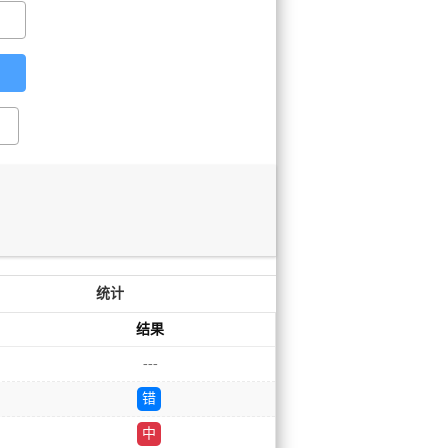
统计
结果
---
错
中