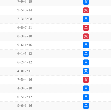
7+9+3=19
双
9+5+0=14
双
2+3+3=08
单
6+8+7=21
单
0+3+7=10
双
9+6+1=16
单
6+1+5=12
单
6+2+4=12
单
4+0+7=11
双
7+5+4=16
双
4+3+3=10
单
0+5+7=12
单
9+6+1=16
单