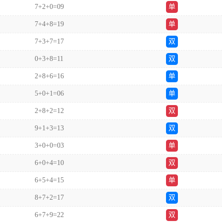
7+2+0=09
单
7+4+8=19
单
7+3+7=17
双
0+3+8=11
双
2+8+6=16
单
5+0+1=06
单
2+8+2=12
双
9+1+3=13
双
3+0+0=03
单
6+0+4=10
双
6+5+4=15
单
8+7+2=17
双
6+7+9=22
双