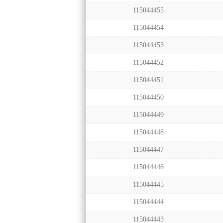
115044455
115044454
115044453
115044452
115044451
115044450
115044449
115044448
115044447
115044446
115044445
115044444
115044443