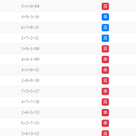
3+1+0=04
双
4+9+3=16
单
6+7+8=21
双
2+7+2=11
双
3+0+1=04
双
4+4+1=09
单
4+1+6=11
单
2+8+8=18
双
7+5+5=17
单
4+7+7=18
双
2+6+5=13
单
6+2+7=15
单
3+6+3=12
双