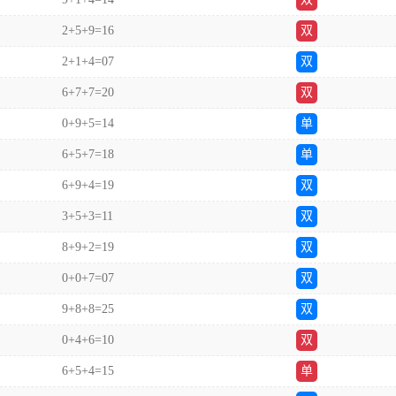
2+5+9=16
双
2+1+4=07
双
6+7+7=20
双
0+9+5=14
单
6+5+7=18
单
6+9+4=19
双
3+5+3=11
双
8+9+2=19
双
0+0+7=07
双
9+8+8=25
双
0+4+6=10
双
6+5+4=15
单