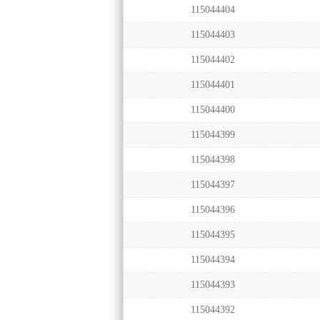
115044404
115044403
115044402
115044401
115044400
115044399
115044398
115044397
115044396
115044395
115044394
115044393
115044392