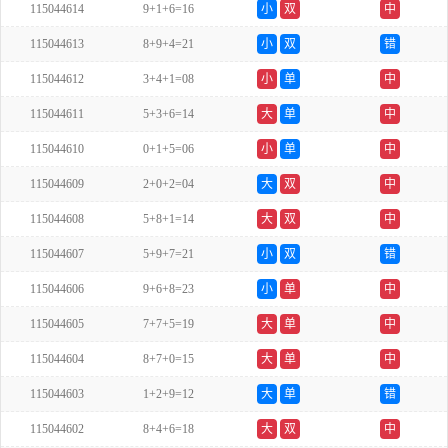
115044614
9+1+6=16
小
双
中
115044613
8+9+4=21
小
双
错
115044612
3+4+1=08
小
单
中
115044611
5+3+6=14
大
单
中
115044610
0+1+5=06
小
单
中
115044609
2+0+2=04
大
双
中
115044608
5+8+1=14
大
双
中
115044607
5+9+7=21
小
双
错
115044606
9+6+8=23
小
单
中
115044605
7+7+5=19
大
单
中
115044604
8+7+0=15
大
单
中
115044603
1+2+9=12
大
单
错
115044602
8+4+6=18
大
双
中