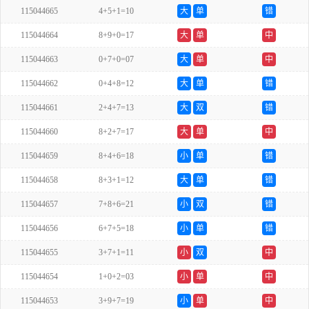
115044665
4+5+1=10
大
单
错
115044664
8+9+0=17
大
单
中
115044663
0+7+0=07
大
单
中
115044662
0+4+8=12
大
单
错
115044661
2+4+7=13
大
双
错
115044660
8+2+7=17
大
单
中
115044659
8+4+6=18
小
单
错
115044658
8+3+1=12
大
单
错
115044657
7+8+6=21
小
双
错
115044656
6+7+5=18
小
单
错
115044655
3+7+1=11
小
双
中
115044654
1+0+2=03
小
单
中
115044653
3+9+7=19
小
单
中