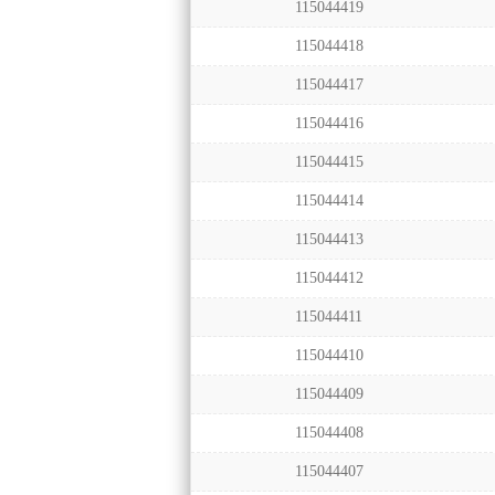
115044419
115044418
115044417
115044416
115044415
115044414
115044413
115044412
115044411
115044410
115044409
115044408
115044407