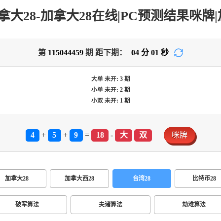
第
115044459
期 距下期：
04
分
01
秒
大单
未开:
3
期
小单
未开:
2
期
小双
未开:
1
期
4
+
5
+
9
=
18
-
大
双
咪牌
加拿大28
加拿大西28
台湾28
比特币28
破军算法
夫诸算法
劫难算法