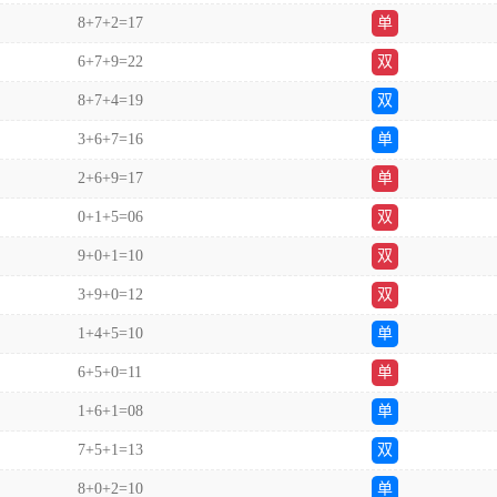
8+7+2=17
单
6+7+9=22
双
8+7+4=19
双
3+6+7=16
单
2+6+9=17
单
0+1+5=06
双
9+0+1=10
双
3+9+0=12
双
1+4+5=10
单
6+5+0=11
单
1+6+1=08
单
7+5+1=13
双
8+0+2=10
单