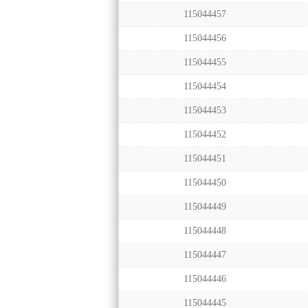
115044457
115044456
115044455
115044454
115044453
115044452
115044451
115044450
115044449
115044448
115044447
115044446
115044445