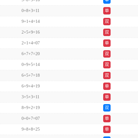
0+8+3=11
单
9+1+4=14
双
2+5+9=16
双
2+1+4=07
单
6+7+7=20
双
0+9+5=14
双
6+5+7=18
双
6+9+4=19
单
3+5+3=11
单
8+9+2=19
双
0+0+7=07
单
9+8+8=25
单