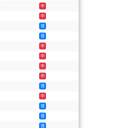
中
中
错
错
中
中
中
中
错
中
错
错
错