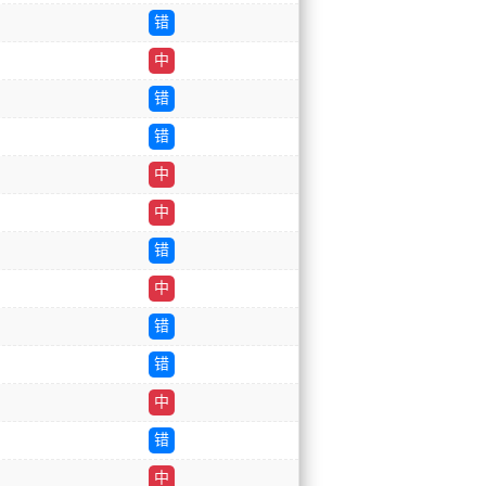
错
中
错
错
中
中
错
中
错
错
中
错
中