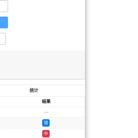
统计
结果
---
错
中