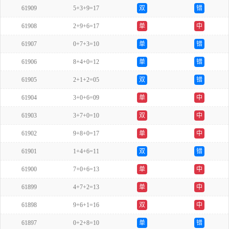
61909
5+3+9=17
双
错
61908
2+9+6=17
单
中
61907
0+7+3=10
单
错
61906
8+4+0=12
单
错
61905
2+1+2=05
双
错
61904
3+0+6=09
单
中
61903
3+7+0=10
双
中
61902
9+8+0=17
单
中
61901
1+4+6=11
双
错
61900
7+0+6=13
单
中
61899
4+7+2=13
单
中
61898
9+6+1=16
双
中
61897
0+2+8=10
单
错