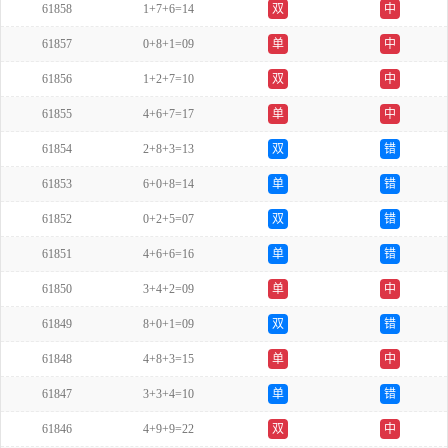
61858
1+7+6=14
双
中
61857
0+8+1=09
单
中
61856
1+2+7=10
双
中
61855
4+6+7=17
单
中
61854
2+8+3=13
双
错
61853
6+0+8=14
单
错
61852
0+2+5=07
双
错
61851
4+6+6=16
单
错
61850
3+4+2=09
单
中
61849
8+0+1=09
双
错
61848
4+8+3=15
单
中
61847
3+3+4=10
单
错
61846
4+9+9=22
双
中