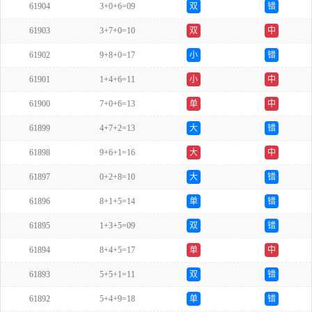
61904
3+0+6=09
双
错
61903
3+7+0=10
双
中
61902
9+8+0=17
小
错
61901
1+4+6=11
小
中
61900
7+0+6=13
单
中
61899
4+7+2=13
大
错
61898
9+6+1=16
大
中
61897
0+2+8=10
大
错
61896
8+1+5=14
单
错
61895
1+3+5=09
双
错
61894
8+4+5=17
单
中
61893
5+5+1=11
双
错
61892
5+4+9=18
单
错