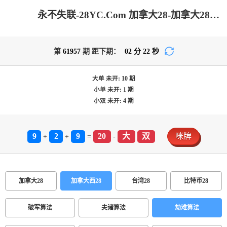
永不失联-28YC.Com 加拿大28-加拿大28在线|PC预测结果咪牌|加拿大28预测_极致火热优质的免费预测
第
61957
期 距下期：
02
分
22
秒
大单
未开:
10
期
小单
未开:
1
期
小双
未开:
4
期
9
2
9
20
大
双
咪牌
+
+
=
-
加拿大28
加拿大西28
台湾28
比特币28
破军算法
夫诸算法
劫难算法