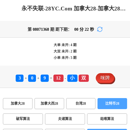
永不失联-28YC.Com 加拿大28-加拿大28在线|PC预测结果咪牌|加拿大28预测_极致火热优质的免费预测
第
08071368
期 距下期：
00
分
22
秒
大单
未开:
4
期
大双
未开:
2
期
小单
未开:
5
期
3
0
9
12
小
双
咪牌
+
+
=
-
加拿大28
加拿大西28
台湾28
比特币28
破军算法
夫诸算法
劫难算法