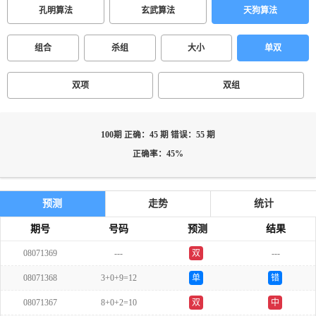
孔明算法
玄武算法
天狗算法
组合
杀组
大小
单双
双项
双组
100期 正确：45 期 错误：55 期
正确率：45%
预测
走势
统计
期号
号码
预测
结果
08071369
---
双
---
08071368
3+0+9=12
单
错
08071367
8+0+2=10
双
中